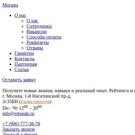
Москва
О нас
О нас
Сотрудники
Вакансии
Способы оплаты
Реквизиты
Отзывы
Гарантии
Контакты
Партнерам
Статьи
Оставить заявку
Получите новые знания, навыки и реальный опыт. Рейтинги и 
г. Москва, 1-й Нагатинский пр-д,
2c35БН (
схема проезда
)
00
00
Пн - Чт 12
– 20
info@edugate.ru
+7 (906) 777-38-78
Заказать звонок
Личный кабинет