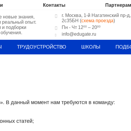
ии
Контакты
Партнера
г. Москва, 1-й Нагатинский пр-д,
е новые знания,
2c35БН (
схема проезда
)
и реальный опыт.
и и подборки
Пн - Чт 12
– 20
00
00
 обучения.
info@edugate.ru
Ы
ТРУДОУСТРОЙСТВО
ШКОЛЫ
ПОДБ
». В данный момент нам требуются в команду:
онных статей;