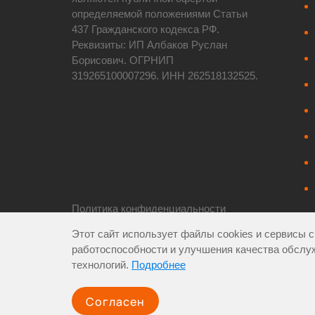
определяемой положениями Статьи
437 Гражданского кодекса РФ.
Реквизиты: ИП Албаков Руслан
Борисович. ОГРНИП
319265100007296. ИНН 262518132525.
Политика конфиденциальности
Пользовательское соглашение
Этот сайт использует файлы cookies и сервисы с
Карта сайта
|
XML-карта
работоспособности и улучшения качества обслу
технологий.
Подробнее
Все города
Согласен