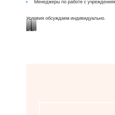
Менеджеры по работе с учреждения
Условия обсуждаем индивидуально.
Въезд
Офисное
на
здание
территорию
нашего
офиса