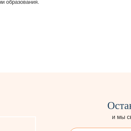
ми образования.
Оста
и мы с