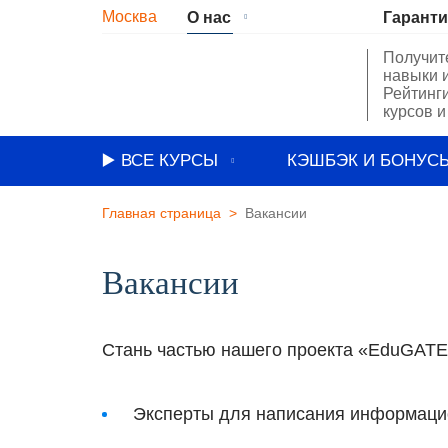
Москва
О нас
Гарант
Получит
О нас
навыки 
Рейтинг
Сотрудники
курсов и
Вакансии
▶️ ВСЕ КУРСЫ
КЭШБЭК И БОНУС
Способы оплаты
Главная страница
Вакансии
Курсы по маркетингу
Реквизиты
Курсы по программированию
Отзывы
Вакансии
Курсы по дизайну
Бизнес курсы
Стань частью нашего проекта «EduGATE
IT курсы
Эксперты для написания информаци