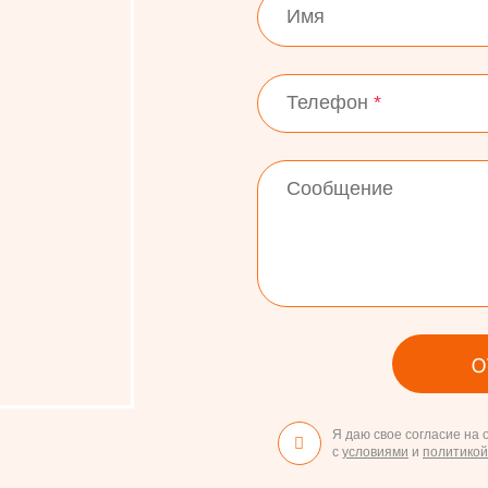
:
Имя
Телефон
*
Сообщение
О
Я даю свое согласие на
с
условиями
и
политико