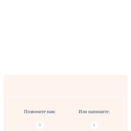
Рейтинг на основе
Быстрый подбор
отзывов, которые пишут и
подходящих курсов по
проверяют реальные
Москве и другим городам
люди
Позвоните нам:
Или напишите: