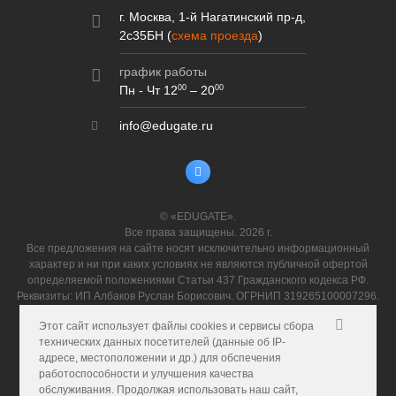
г. Москва, 1-й Нагатинский пр-д,
2c35БН (
схема проезда
)
график работы
Пн - Чт 12
– 20
00
00
info@edugate.ru
© «EDUGATE».
Все права защищены. 2026 г.
Все предложения на сайте носят исключительно информационный
характер и ни при каких условиях не являются публичной офертой
определяемой положениями Статьи 437 Гражданского кодекса РФ.
Реквизиты: ИП Албаков Руслан Борисович. ОГРНИП 319265100007296.
ИНН 262518132525.
Этот сайт использует файлы cookies и сервисы сбора
технических данных посетителей (данные об IP-
адресе, местоположении и др.) для обспечения
Политика конфиденциальности
работоспособности и улучшения качества
Пользовательское соглашение
обслуживания. Продолжая использовать наш сайт,
Карта сайта
|
XML-карта