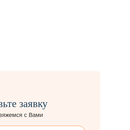
Быстрый подбор
пишут
подходящих курсов по
ные
Москве и другим
городам
вьте заявку
вяжемся с Вами