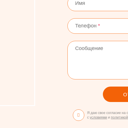
:
Имя
Телефон
*
Сообщение
О
Я даю свое согласие на
с
условиями
и
политико