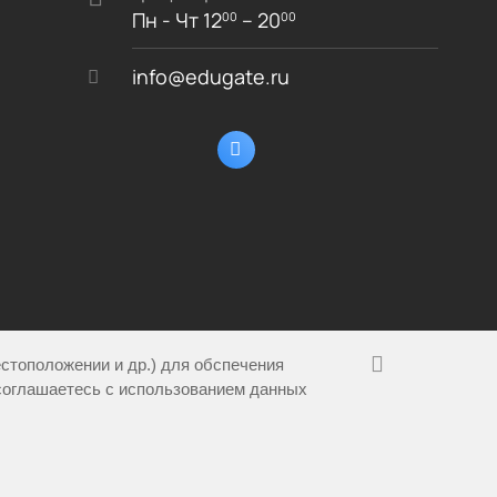
Пн - Чт 12
– 20
00
00
info@edugate.ru
естоположении и др.) для обспечения
соглашаетесь с использованием данных