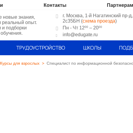
ии
Контакты
Партнера
г. Москва, 1-й Нагатинский пр-д,
е новые знания,
2c35БН (
схема проезда
)
и реальный опыт.
и и подборки
Пн - Чт 12
– 20
00
00
 обучения.
info@edugate.ru
ТРУДОУСТРОЙСТВО
ШКОЛЫ
ПОДБ
Курсы для взрослых
Специалист по информационной безопасн
Специалист п
безопасности
Нетология
5.00
Длительность обучения