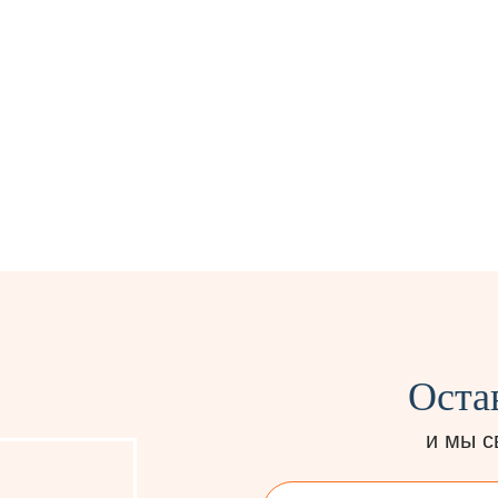
ощь в
Рейтинг на основе
доустройстве,
отзывов, которые 
сы и кэшбэки за
и проверяют реаль
хождение
люди
Оста
и мы с