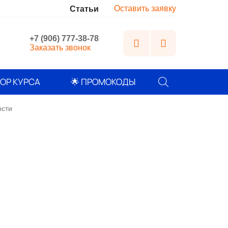
Оставить заявку
м
Статьи
+7 (906) 777-38-78
Заказать звонок
Поиск
ОР КУРСА
🌟 ПРОМОКОДЫ
товаров
ости
о информационной
4 отзыва
: 6 месяцев