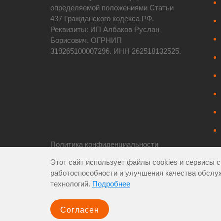
определяемой положениями Статьи
437 Гражданского кодекса РФ.
Реквизиты: ИП Албаков Руслан
Борисович. ОГРНИП
319265100007296. ИНН 262518132525.
Политика конфиденциальности
Пользовательское соглашение
Этот сайт использует файлы cookies и сервисы с
Карта сайта
|
XML-карта
работоспособности и улучшения качества обслу
технологий.
Подробнее
Все города
Согласен