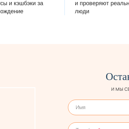
сы и кэшбэки за
и проверяют реаль
хождение
люди
Оста
и мы 
:
Имя