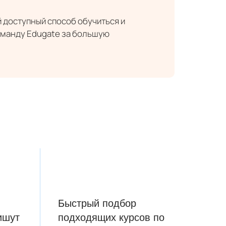
й доступный способ обучиться и
команду Edugate за большую
Быстрый подбор
ишут
подходящих курсов по