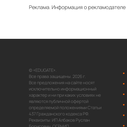
Реклама. Информация о рекламодателе п
© «EDUGATE».
Все права защищены. 2026 г.
Все предложения на сайте носят
исключительно информационный
характер и ни при каких условиях не
являются публичной офертой
определяемой положениями Статьи
437 Гражданского кодекса РФ.
Реквизиты: ИП Албаков Руслан
Борисович. ОГРНИП