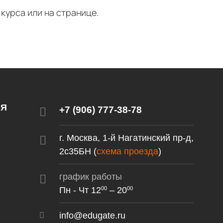
курса или на странице.
ИЯ
+7 (906) 777-38-78
г. Москва, 1-й Нагатинский пр-д,
2c35БН (
схема проезда
)
график работы
Пн - Чт 12
– 20
00
00
info@edugate.ru