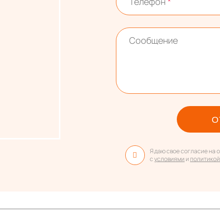
Телефон
*
Сообщение
О
Я даю свое согласие на
с
условиями
и
политикой