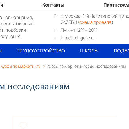
ии
Контакты
Партнера
г. Москва, 1-й Нагатинский пр-д
е новые знания,
2c35БН (
схема проезда
)
 реальный опыт.
и и подборки
Пн - Чт 12
– 20
00
00
 обучения.
info@edugate.ru
Ы
ТРУДОУСТРОЙСТВО
ШКОЛЫ
ПОДБ
Курсы по маркетингу
Курсы по маркетинговым исследованиям
м исследованиям