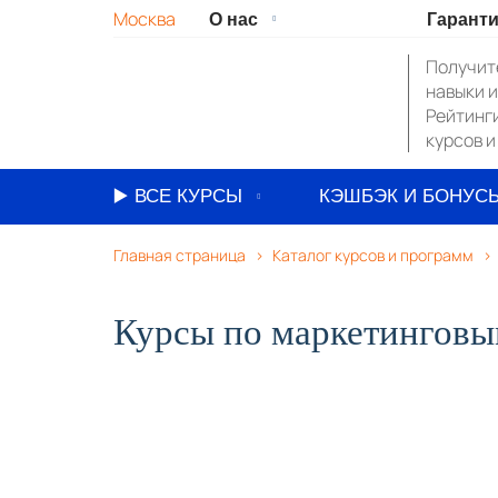
Москва
О нас
Гарант
Получит
О нас
навыки и
Рейтинг
Сотрудники
курсов и
Вакансии
▶️ ВСЕ КУРСЫ
КЭШБЭК И БОНУС
Способы оплаты
Главная страница
Каталог курсов и программ
Курсы по маркетингу
Реквизиты
Курсы по программированию
Отзывы
Курсы по маркетинговы
Курсы по дизайну
Бизнес курсы
IT курсы