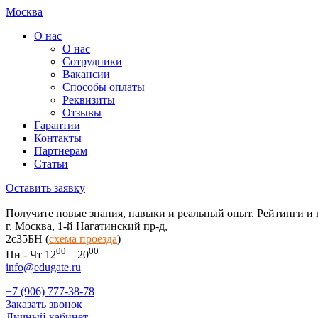
Москва
О нас
О нас
Сотрудники
Вакансии
Способы оплаты
Реквизиты
Отзывы
Гарантии
Контакты
Партнерам
Статьи
Оставить заявку
Получите новые знания, навыки и реальный опыт. Рейтинги и 
г. Москва, 1-й Нагатинский пр-д,
2c35БН (
схема проезда
)
00
00
Пн - Чт 12
– 20
info@edugate.ru
+7 (906) 777-38-78
Заказать звонок
Личный кабинет